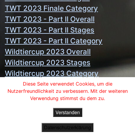
TWT 2023 Finale Category
TWT 2023 - Part
II Overall
TWT 2023 - Part II Stages
TWT 2023 - Part II Category
Wildtiercup
2023 Overall
Wildtiercup 2023 Stages
Wildtiercup 2023 Category
Wildtiercup 2023 Category einzeln
Diese Seite verwendet Cookies, um die
Nutzerfreundlichkeit zu verbessern. Mit der weiteren
Verwendung stimmst du dem zu.
Verstanden
Copyright 2019 © RAG-ARBER Schießsport e.V. - All Rights
Reserved.
Datenschutzerklärung