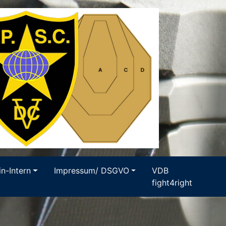
in-Intern
Impressum/ DSGVO
VDB
fight4right