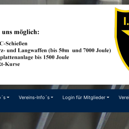
o´s
Vereins-Info´s
Login für Mitglieder
Vere
r